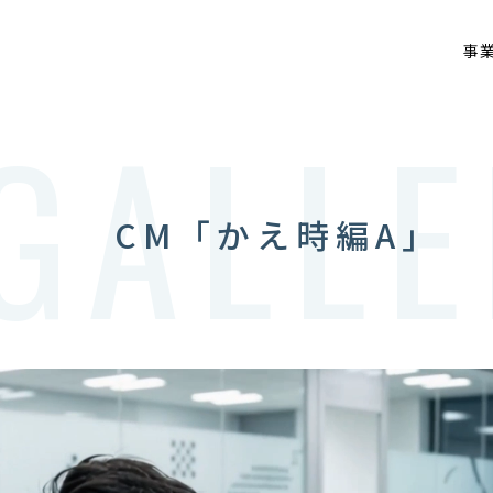
事
ALLE
容
会社情報
採用情報
CM「かえ時編A」
0120-47-0050
営業時間/9時〜18時（水曜日定休日）