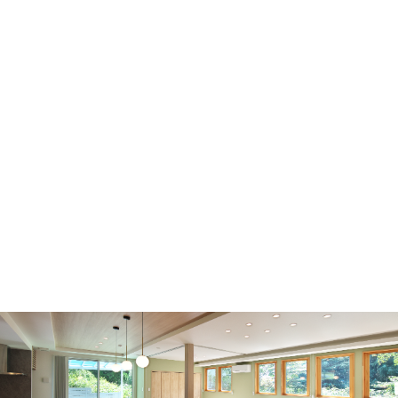
性能
耐震
最高
耐震等級3
等級
震度6強～7レベルの1.5倍の力に対して、倒
壊・崩壊しないような強度