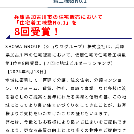
着工棟数No.1
お問い合わせ
兵庫県加古川市の住宅販売において
来場予約
「住宅着工棟数No.1」を
8回受賞！
0120-47-0050
SHOWA GROUP（ショウワグループ）株式会社は、兵庫
営業時間/9時〜18時（水曜日定休日）
県加古川市の住宅販売において、低層住宅で住宅着工棟数
第1位を8回受賞。(７回は地域ビルダーランキング）
【2024年6月18日】
地域に密着して「戸建て分譲、注文住宅、分譲マンショ
ン、リフォーム、賃貸、仲介、買取り事業」など多岐に渡
る暮らしのご提案と長年にわたる実績と信頼の基、この地
域にとってより良い住まいづくりをしてきたことが、お客
様よりご支持をいただけたことの証ともいえます。
弊社は、今後ともお客様により良いお住まいをご提供でき
るよう、更なる品質の向上とより多くの物件をご提供でき