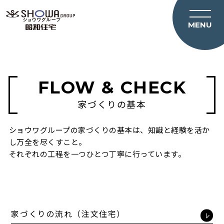
トップページ
FLOW & CHECK
分譲住宅事業
コンセプト
家づくりの基本
私たちの家づくり
ショウワグループの家づくりの基本は、知識と経験を活か
事業内容
し万全を尽くすこと。
それぞれの工程を一つひとつ丁寧に行っています。
事例紹介
会社情報
家づくりの流れ（注文住宅）
採用情報