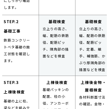
にしっかり確認
します。
STEP.2
基礎検査
基礎検査
立上りの高さ、
立上りの高さ、
基礎工事
幅、配筋の鉄筋
幅、配筋の鉄筋
鉄筋コンクリー
径、配筋ピッ
径、配筋ピッ
トベタ基礎の施
チ、隅角部の措
チ、定着、継
工状態を確認し
置などを検査
手、補強筋、か
ます。
ぶり厚隅角部の
措置などを検査
STEP.3
上棟後検査
上棟後金物・
基礎パッキンの
屋根検査
上棟後検査
配置、柱の小
各材料断面寸法
基礎の上に柱、
径、アンカーボ
の確認。金物・
梁などを組み立