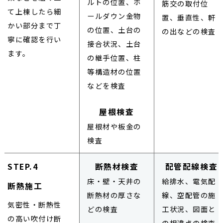
ルトの位置、ホ
筋交の取付位
て上棟したら細
ールダウン金物
置、垂直性、軒
かい部分まで丁
の位置、土台の
の出などの検査
寧に確認を行い
接合状況、土台
ます。
の継手位置、柱
等構造材の位置
などを検査
屋根検査
屋根材や板金の
検査
STEP.4
断熱材検査
配管配線検査
床・壁・天井の
給排水、電気配
断熱施工
断熱材の厚さな
線、空配管の施
気密性・断熱性
どの検査
工状況、図面と
の高い吹付け断
の相違点の検査