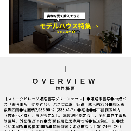
OVERVIEW
物件概要
【ストークビレッジ姫路書写グリーンテラス】●姫路市書写●神姫バ
ス「書写東坂」徒歩約7分、バス乗車JR「姫路」駅へ約23分●総区画
数15区画●総面積2,936.90㎡（888.41坪）●宅地●都市計画区域内
（市街化区域）、防火指定なし、高度地区指定なし、宅地造成工事規
制区域、外壁後退1m有●第1種低層住居専用地域●私道負担：無●建
ぺい率50%●容積率100%●開発許可：姫路市指令士第1-24号（25）