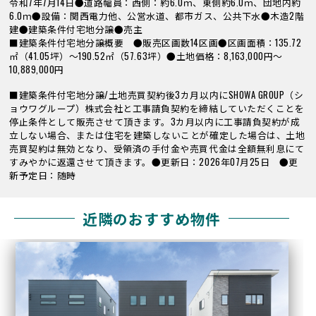
令和7年7月14日●道路幅員：西側：約6.0ｍ、東側約6.0ｍ、団地内約
6.0ｍ●設備：関西電力他、公営水道、都市ガス、公共下水●木造2階
建●建築条件付宅地分譲●売主
■建築条件付宅地分譲概要 ●販売区画数14区画●区画面積：135.72
㎡（41.05坪）～190.52㎡（57.63坪）●土地価格：8,163,000円～
10,889,000円
■建築条件付宅地分譲/土地売買契約後3カ月以内にSHOWA GROUP（シ
ョウワグループ）株式会社と工事請負契約を締結していただくことを
停止条件として販売させて頂きます。3カ月以内に工事請負契約が成
立しない場合、または住宅を建築しないことが確定した場合は、土地
売買契約は無効となり、受領済の手付金や売買代金は全額無利息にて
すみやかに返還させて頂きます。●更新日：2026年07月25日 ●更
新予定日：随時
近隣のおすすめ物件