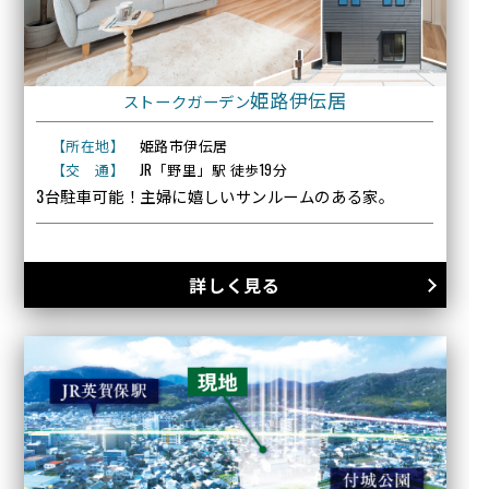
姫路伊伝居
ストークガーデン
【所在地】
姫路市伊伝居
【交 通】
JR「野里」駅 徒歩19分
3台駐車可能！主婦に嬉しいサンルームのある家。
詳しく見る