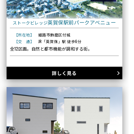
英賀保駅前パークアベニュー
ストークビレッジ
【所在地】
姫路市飾磨区付城
【交 通】
JR「英賀保」駅 徒歩6分
全12区画。自然と都市機能が調和する街。
詳しく見る