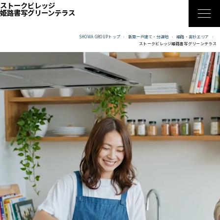
ストークビレッジ
姫路書写グリーンテラス
区画図
SHOWA GROUPトップ
新築一戸建て・分譲地
姫路・高砂エリア
ストークビレッジ姫路書写グリーンテラス
ロケーション
性能
物件概要
その他分譲地
昭和住宅TOP
SHOWA GROUPの想い
お問合せ・資料請求