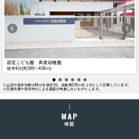
認定こども園 真愛幼稚園
徒歩6分(約390～430ｍ)
※上記の徒歩分数は80ｍを徒歩1分、自転車220ｍを１分として計算しています。
※交通渋滞や信号待ちによる遅延は考慮しないものとします。
MAP
地図