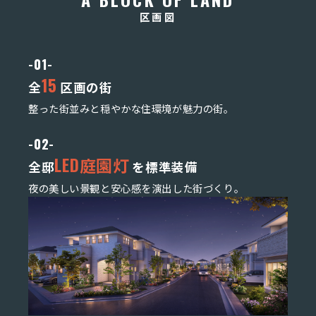
区画図
-01-
15
全
区画の街
整った街並みと穏やかな住環境が魅力の街。
-02-
LED庭園灯
全邸
を標準装備
夜の美しい景観と安心感を演出した街づくり。